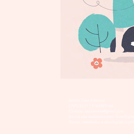
Amitié Casa Editorial
CNPJ 52.311.916/0001-66
Contato:
casaamitie@gmail.com
Envios são realizados pela TortalExpr
Trocas, reembolso e devoluções sujeit