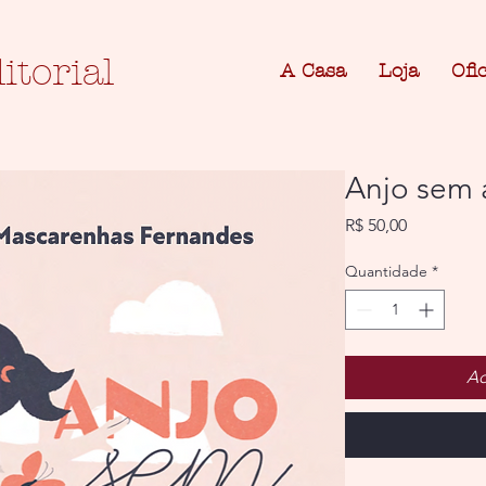
itorial
A Casa
Loja
Ofi
Anjo sem 
Preço
R$ 50,00
Quantidade
*
Ad