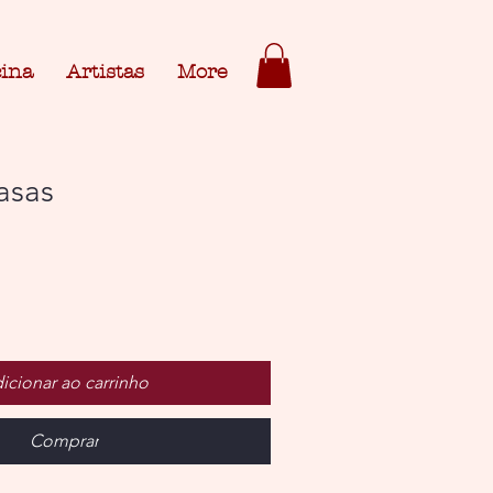
cina
Artistas
More
asas
icionar ao carrinho
Comprar