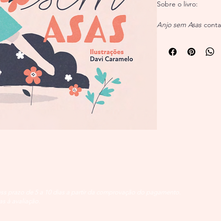
Sobre o livro:
Anjo sem Asas
conta
bonita, nascida num
como vêm todos os 
entre desenhos, can
quem a amava, até o
transforma a perda 
e plumadas vem busc
céu, e quem fica ap
nuvens, na memória,
infância, luto e amor
e de mãos dadas.
Sobre a autora:
Maria Auxiliadora Ma
membro fundador do 
ess prazo de 5 a 10 dias a partir da comprovação do pagamento.
Moebius de Psicanáli
as à avaliação.
Trabalhou muitos ano