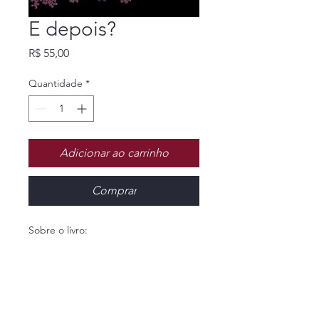
E depois?
Preço
R$ 55,00
Quantidade
*
Adicionar ao carrinho
Comprar
Sobre o livro:
Há livros que não contam uma história
— eles a habitam. E depois? é um
desses. No romance de estreia de
Alessandra Monachesi Ribeiro, uma